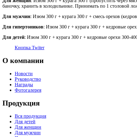
Для женщин
: Изюм 300 г + курага 300 г (пропустить через м
баночку, хранить в холодильнике. Принимать по 1 столовой ложк
Для мужчин
: Изюм 300 г + курага 300 г + смесь орехов (кедро
Для гипертоников
: Изюм 300 г + курага 300 г + кедровые оре
Для детей
: Изюм 300 г + курага 300 г + кедровые орехи 300-4
Кнопка Twiter
О компании
Новости
Руководство
Награды
Фотогалерея
Продукция
Вся продукция
Для детей
Для женщин
Для мужчин