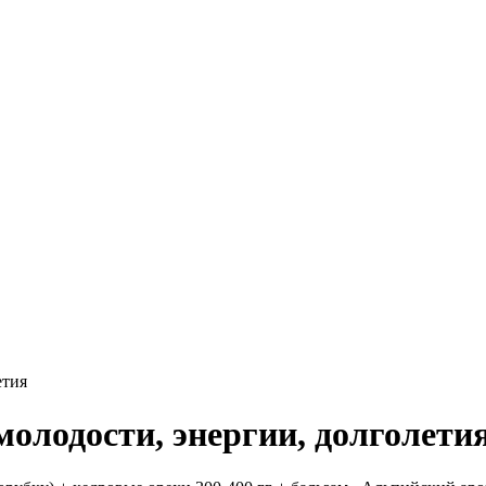
етия
олодости, энергии, долголети