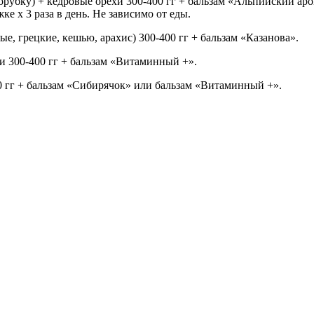
ясорубку) + кедровые орехи 300-400 гг + бальзам «Альпийский ар
е х 3 раза в день. Не зависимо от еды.
вые, грецкие, кешью, арахис) 300-400 гг + бальзам «Казанова».
хи 300-400 гг + бальзам «Витаминный +».
00 гг + бальзам «Сибирячок» или бальзам «Витаминный +».