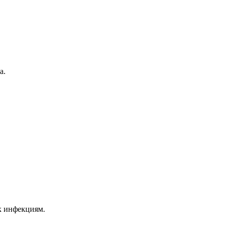
а.
к инфекциям.