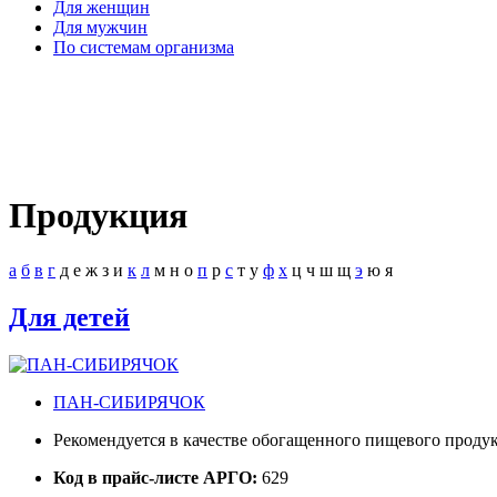
Для женщин
Для мужчин
По системам организма
Продукция
а
б
в
г
д
е
ж
з
и
к
л
м
н
о
п
р
с
т
у
ф
х
ц
ч
ш
щ
э
ю
я
Для детей
ПАН-СИБИРЯЧОК
Рекомендуется в качестве обогащенного пищевого продук
Код в прайс-листе АРГО:
629