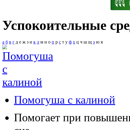
Успокоительные сре
а
б
в
г
д
е
ж
з
и
к
л
м
н
о
п
р
с
т
у
ф
х
ц
ч
ш
щ
э
ю
я
Помогуша с калиной
Помогает при повышен